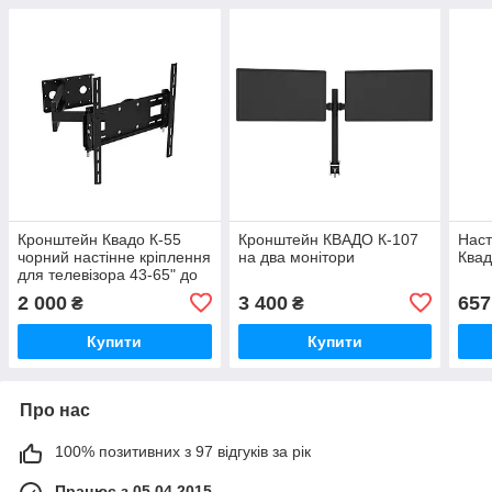
Кронштейн Квадо К-55
Кронштейн КВАДО К-107
Наст
чорний настінне кріплення
на два монітори
Квад
для телевізора 43-65" до
45 кг VESA до 400х400 мм
2 000
3 400
657
₴
₴
Купити
Купити
Про нас
100% позитивних з 97 відгуків за рік
Працює з 05.04.2015