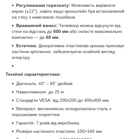
Регулювання горизонту:
Можливість вирівняти
екран (±12°), навіть якщо кронштейн був встановлений
на стіну з невеликою похибкою.
Вражаючий винос:
Телевізор можна відсунути від
стіни на відстань до
600 мм
або скласти максимально
компактно — до
60 мм
.
Естетика:
Декоративна пластикова кришка приховує
настінне кріплення, забезпечуючи охайний вигляд
інтер’єру.
Технічні характеристики:
Діагональ: 43" – 65" дюймів.
Навантаження: до 25 кг.
Стандарти VESA: від 200x200 до 400x400 мм.
Матеріал: високоякісна холоднокатана сталь з
порошковим покриттям.
Гарантія: 7 років від виробника.
Розміри настінного пластини: 100×160 мм