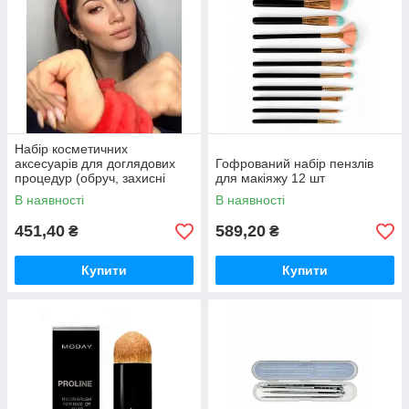
Набір косметичних
аксесуарів для доглядових
Гофрований набір пензлів
процедур (обруч, захисні
для макіяжу 12 шт
накладки від води, мішечок
В наявності
В наявності
для
451,40
589,20
₴
₴
Купити
Купити