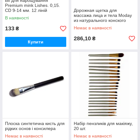
Вії для нарощування
Premium mink Lishes. 0,15.
CD 9-14 мм. 12 ліній
Дорожная щетка для
массажа лица и тела Moday
В наявності
из натурального конского
волоса
133
Немає в наявності
₴
286,10
₴
Купити
Плоска синтетична кисть для
Набір пензликів для макіяжу,
рідких основ і консилера
20 шт.
Немає в наявності
Немає в наявності