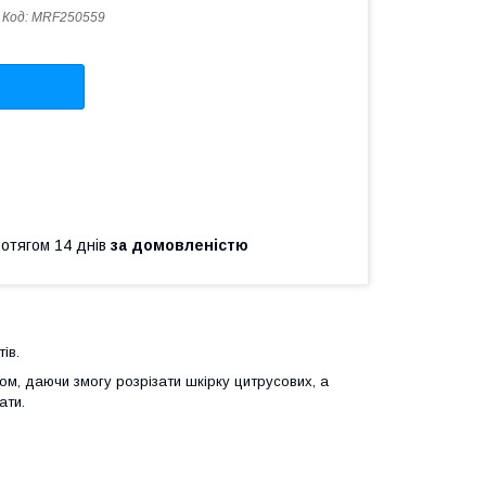
Код:
MRF250559
ротягом 14 днів
за домовленістю
ів.
ом, даючи змогу розрізати шкірку цитрусових, а
ати.