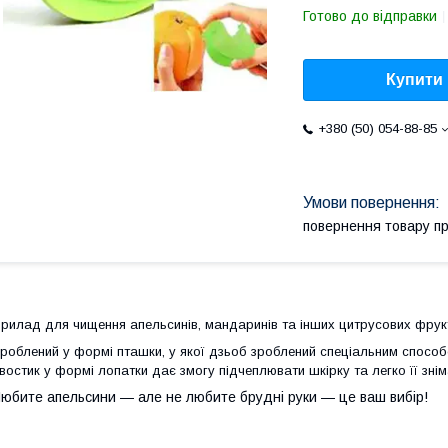
Готово до відправки
Купити
+380 (50) 054-88-85
повернення товару п
рилад для чищення апельсинів, мандаринів та інших цитрусових фрукт
роблений у формі пташки, у якої дзьоб зроблений спеціальним способ
востик у формі лопатки дає змогу підчеплювати шкірку та легко її знім
юбите апельсини — але не любите брудні руки — це ваш вибір!