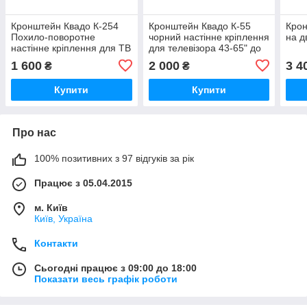
Кронштейн Квадо К-254
Кронштейн Квадо К-55
Кро
Похило-поворотне
чорний настінне кріплення
на д
настінне кріплення для ТВ
для телевізора 43-65" до
з VESA до 400х400 мм
45 кг VESA до 400х400 мм
1 600
2 000
3 4
₴
₴
Купити
Купити
Про нас
100% позитивних з 97 відгуків за рік
Працює з 05.04.2015
м. Київ
Київ, Україна
Контакти
Сьогодні працює з 09:00 до 18:00
Показати весь графік роботи