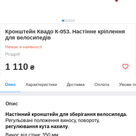
Кронштейн Квадо К-053. Настінне кріплення
для велосипедів
Немає в наявності
Роздріб
1 110
₴
Опис
Характеристики
Доставка
Оплата
Умови п
Опис
Настінний кронштейн для зберігання велосипеда.
Регульовані положення виносу, повороту,
регулювання кута нахилу
.
Винос від стіни: 350 мм.