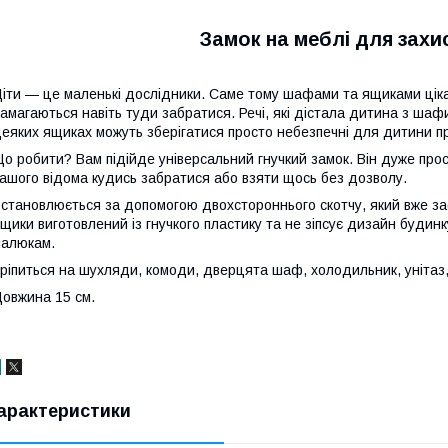
Замок на меблі для захи
іти — це маленькі дослідники. Саме тому шафами та ящиками цікавл
амагаються навіть туди забратися. Речі, які дістала дитина з шаф
еяких ящиках можуть зберігатися просто небезпечні для дитини п
о робити? Вам підійде універсальний гнучкий замок. Він дуже прос
ашого відома кудись забратися або взяти щось без дозволу.
становлюється за допомогою двохстороннього скотчу, який вже заф
щики виготовлений із гнучкого пластику та не зіпсує дизайн будин
алюкам.
ріпиться на шухляди, комоди, дверцята шаф, холодильник, унітаз,
овжина 15 см.
арактеристики