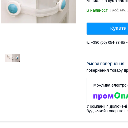
Мінімальна сума замов
В наявності
Код:
MRF
Купити
+380 (50) 054-88-85
повернення товару п
У компанії підключені
будь-який товар не п