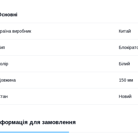
Основні
раїна виробник
Китай
ип
Блокірат
олір
Білий
Довжина
150 мм
Стан
Новий
нформація для замовлення