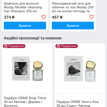
Шампунь для волосся
Омолоджуючий гель для
Moday Micellar cleansing
обличчя та тіла Moday 250
hair Shampoo 250 мл
мл на основі пептиду та
міцелярний
соку алое
374
457
₴
₴
Купити
Купити
Акційні пропозиції та новинки
Подарунок
Подарунок
Парфум ORME Body Thirst
30 мл Квіткові / Деревні /
Парфум ORME Siren's Kiss
Мускусні
30 мл Східні / Квіткові