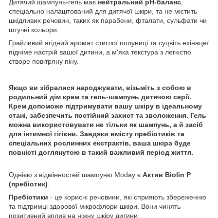
Дитячий шампунь-гель має
нейтральний pH-баланс
,
спеціально налаштований для дитячої шкіри, та не містить
шкідливих речовин, таких як парабени, фталати, сульфати чи
штучні кольори.
Грайливий ягідний аромат стиглої полуниці та суцвіть ехінацеї
підніме настрій вашої дитини, а м'яка текстура з легкістю
створе повітряну піну.
Якщо ви зібралися народжувати, візьміть з собою в
родильний дім крем та гель-шампунь дитячою серії.
Крем допоможе підтримувати вашу шкіру в ідеальному
стані, забезпечить постійний захист та зволоження. Гель
можна використовувати не тільки як шампунь, а й засіб
для інтимної гігієни. Завдяки вмісту пребіотиків та
спеціальних рослинних екстрактів, ваша шкіра буде
повністі доглянутою в такий важливий період життя.
Однією з відмінностей шампуню Moday є
Актив Biolin Р
(пребіотик)
.
Пребіотики
- це корисні речовини, які сприяють збереженню
та підтримці здорової мікрофлори шкіри. Вони чинять
позитивний вплив на ніжну шкіру дитини.