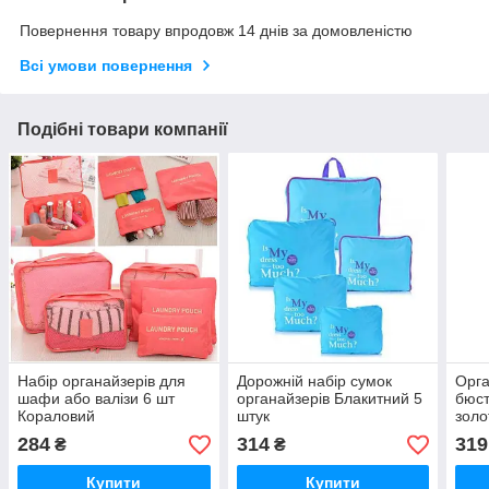
Повернення товару впродовж 14 днів за домовленістю
Всі умови повернення
Подібні товари компанії
Набір органайзерів для
Дорожній набір сумок
Орга
шафи або валізи 6 шт
органайзерів Блакитний 5
бюст
Кораловий
штук
золо
284
314
319
₴
₴
Купити
Купити