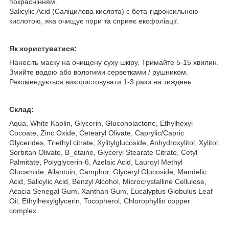
покраснінням.
Salicylic Acid (Саліцилова кислота) є бета-гідроксильною
кислотою, яка очищує пори та сприяє ексфоліації.
Як користуватися:
Нанесіть маску на очищену суху шкіру. Тримайте 5-15 хвилин.
Змийте водою або вологими серветками / рушником.
Рекомендується використовувати 1-3 рази на тиждень.
Склад:
Aqua, White Kaolin, Glycerin, Gluconolactone, Ethylhexyl
Cocoate, Zinc Oxide, Cetearyl Olivate, Caprylic/Capric
Glycerides, Triethyl citrate, Xylitylglucoside, Anhydroxylitol, Xylitol,
Sorbitan Olivate, B_etaine, Glyceryl Stearate Citrate, Cetyl
Palmitate, Polyglycerin-6, Azelaic Acid, Lauroyl Methyl
Glucamide, Allantoin, Camphor, Glyceryl Glucoside, Mandelic
Acid, Salicylic Acid, Benzyl Alcohol, Microcrystalline Cellulose,
Acacia Senegal Gum, Xanthan Gum, Eucalyptus Globulus Leaf
Oil, Ethylhexylglycerin, Tocopherol, Chlorophyllin copper
complex.