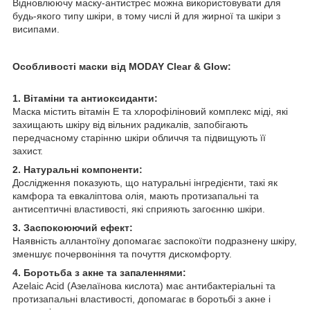
Відновлюючу маску-антистрес можна використовувати для
будь-якого типу шкіри, в тому числі й для жирної та шкіри з
висипами.
Особливості маски від MODAY Clear & Glow:
1. Вітаміни та антиоксиданти:
Маска містить вітамін E та хлорофіліновий комплекс міді, які
захищають шкіру від вільних радикалів, запобігають
передчасному старінню шкіри обличчя та підвищують її
захист.
2. Натуральні компоненти:
Дослідження показують, що натуральні інгредієнти, такі як
камфора та евкаліптова олія, мають протизапальні та
антисептичні властивості, які сприяють загоєнню шкіри.
3. Заспокоюючий ефект:
Наявність аллантоїну допомагає заспокоїти подразнену шкіру,
зменшує почервоніння та почуття дискомфорту.
4. Боротьба з акне та запаленнями:
Azelaic Acid (Азелаїнова кислота) має антибактеріальні та
протизапальні властивості, допомагає в боротьбі з акне і