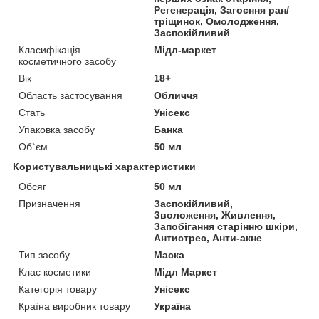
Регенерація, Загоєння ран/
тріщинок, Омолодження,
Заспокійливий
Класифікація
Мідл-маркет
косметичного засобу
Вік
18+
Область застосування
Обличчя
Стать
Унісекс
Упаковка засобу
Банка
Об`єм
50 мл
Користувальницькі характеристики
Обсяг
50 мл
Призначення
Заспокійливий,
Зволоження, Живлення,
Запобігання старінню шкіри,
Антистрес, Анти-акне
Тип засобу
Маска
Клас косметики
Мідл Маркет
Категорія товару
Унісекс
Країна виробник товару
Україна