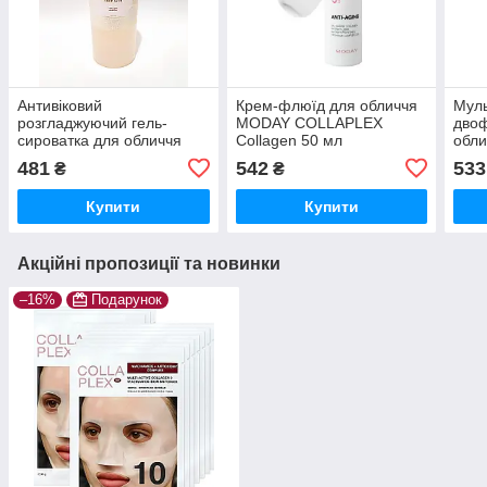
Антивіковий
Крем-флюїд для обличчя
Мул
розгладжуючий гель-
MODAY COLLAPLEX
двоф
сироватка для обличчя
Collagen 50 мл
обл
MODAY Relax Face Gel
колагеновий антивіковий з
Kom
481
542
533
₴
₴
Serum Syn-ake 150 мл
пептидами та церамідним
комплексом
Купити
Купити
Акційні пропозиції та новинки
–16%
Подарунок