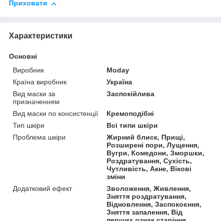
Приховати
Характеристики
Основні
Виробник
Moday
Країна виробник
Україна
Вид маски за
Заспокійлива
призначенням
Вид маски по консистенції
Кремоподібні
Тип шкіри
Всі типи шкіри
Проблема шкіри
Жирний блиск, Прищі,
Розширені пори, Лущення,
Вугри, Комедони, Зморшки,
Роздратування, Сухість,
Чутливість, Акне, Вікові
зміни
Додатковий ефект
Зволоження, Живлення,
Зняття роздратування,
Відновлення, Заспокоєння,
Зняття запалення, Від
перших ознак старіння,