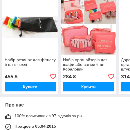
Набір резинок для фітнесу
Набір органайзерів для
Доро
5 шт в чохлі
шафи або валізи 6 шт
орга
Кораловий
штук
455
284
314
₴
₴
Купити
Купити
Про нас
100% позитивних з 97 відгуків за рік
Працює з 05.04.2015