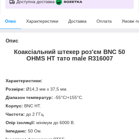
Доступна доставка
Опис
Характеристики
Доставка
Оплата
Умови п
Опис
Коаксіальний штекер роз'єм BNC 50
OHMS HT тато male R316007
Характеристики:
Розміри:
Ø14,3 мм х 37,5 мм.
Діапазон температур:
-55°C/+155°C.
Корпус:
BNC HT.
Частота:
до 2 ГГц.
Опір ізоляції:
мінімум до 6000 В.
Імпеданс:
50 Ом.