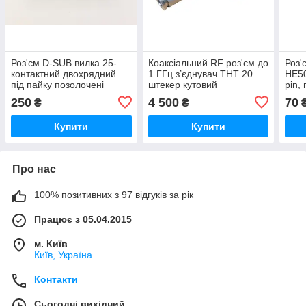
Роз'єм D-SUB вилка 25-
Коаксіальний RF роз'єм до
Роз'
контактний двохрядний
1 ГГц з’єднувач THT 20
HE50
під пайку позолочені
штекер кутовий
pin,
контакти HE508N25AP
R331018000
щіль
250
4 500
70
₴
₴
Купити
Купити
Про нас
100% позитивних з 97 відгуків за рік
Працює з 05.04.2015
м. Київ
Київ, Україна
Контакти
Сьогодні вихідний