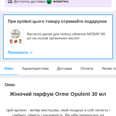
Доступна доставка
При купівлі цього товару отримайте подарунок
Кислотні диски для пілінгу обличчя MODAY 60
шт на основі органічних кислот
Приховати
Опис
Характеристики
Доставка
Оплата
Умови п
Опис
Жіночий парфум Orme Opulent 30 мл
Цей аромат - витвір мистецтва, який поєднує в собі легкість і
глибину, свіжість і насиченість. Він ніби переносить на