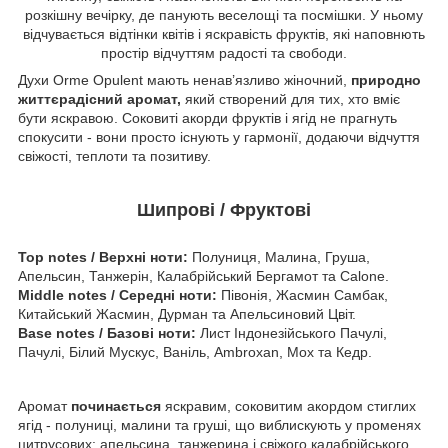
розкішну вечірку, де панують веселощі та посмішки. У ньому
відчувається відтінки квітів і яскравість фруктів, які наповнють
простір відчуттям радості та свободи.
Духи Orme Opulent мають ненав’язливо жіночний,
природно
життєрадісний аромат,
який створений для тих, хто вміє
бути яскравою. Соковиті акорди фруктів і ягід не прагнуть
спокусити - вони просто існують у гармонії, додаючи відчуття
свіжості, теплоти та позитиву.
Шипрові / Фруктові
Top notes / Верхні ноти:
Полуниця, Малина, Груша,
Апельсин, Танжерін, Калабрійський Бергамот та Calone.
Middle notes / Середні ноти:
Півонія, Жасмин Самбак,
Китайський Жасмин, Дурман та Апельсиновий Цвіт.
Base notes / Базові ноти:
Лист Індонезійського Пачулі,
Пачулі, Білий Мускус, Ваніль, Ambroxan, Мох та Кедр.
Аромат
починається
яскравим, соковитим акордом стиглих
ягід - полуниці, малини та груші, що виблискують у променях
цитрусових: апельсина, танжерина і свіжого калабрійського