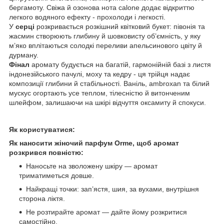
бергамоту. Свіжа й озонова нота calone додає відкриттю
легкого водяного ефекту - прохолоди і легкості.
У
серці
розкривається розкішний квітковий букет: півонія та
жасмин створюють глибину й шовковисту об’ємність, у яку
м’яко вплітаються солодкі переливи апельсинового цвіту й
дурману.
Фінал
аромату будується на багатій, гармонійній базі з листя
індонезійського пачулі, моху та кедру - ця трійця надає
композиції глибини й стабільності. Ваніль, ambroxan та білий
мускус огортають усе теплом, тілесністю й витонченим
шлейфом, залишаючи на шкірі відчуття оксамиту й спокуси.
Як користуватися:
Як наносити жіночий парфум Orme, щоб аромат
розкрився повністю:
Наносьте на зволожену шкіру — аромат
триматиметься довше.
Найкращі точки: зап’ястя, шия, за вухами, внутрішня
сторона ліктя.
Не розтирайте аромат — дайте йому розкритися
самостійно.