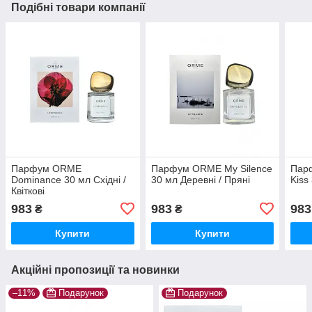
Подібні товари компанії
Парфум ORME
Парфум ORME My Silence
Пар
Dominance 30 мл Східні /
30 мл Деревні / Пряні
Kiss 
Квіткові
983
983
983
₴
₴
Купити
Купити
Акційні пропозиції та новинки
–11%
Подарунок
Подарунок