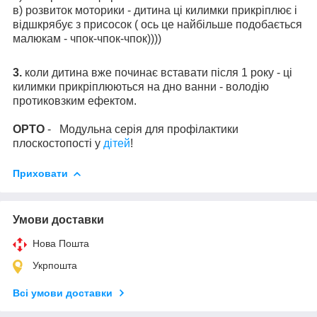
в) розвиток моторики - дитина ці килимки прикріплює і
відшкрябує з присосок ( ось це найбільше подобається
малюкам - чпок-чпок-чпок))))
3.
коли дитина вже починає вставати після 1 року - ці
килимки прикріплюються на дно ванни - володію
протиковзким ефектом.
ОРТО
-
Модульна серія для профілактики
плоскостопості у
дітей
!
Приховати
Умови доставки
Нова Пошта
Укрпошта
Всі умови доставки