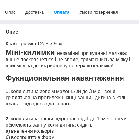
Опис
Доставка
Оплата
Умови повернення
Опис
Краб - розмір 12см х 9см
Міні-килимки
незамінні при купанні малюка:
він не посковзнеться і не впаде, тримаючись за м'яку і
приємну на дотик рифлену поверхню килимка!
Фукнциональная навантаження
1.
коли дитина зовсім маленький до 3 міс - вони
кріпляться на протилежні кінці ванни і дитина в колі
плаває від одного до іншого.
2.
коли дитина трохи підростає від 4 до 11мес - ними
обклеюють ванну, коли дитина сидить.
а) вивчення кольорів
б) восприяттие форм