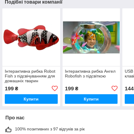
Подібні товари компанії
Інтерактивна рибка Robot
Інтерактивна рибка Ангел
USB 
Fish з підсвічуванням для
Robofish з підсвіткою
клав
домашніх тварин
199
199
144
₴
₴
Купити
Купити
Про нас
100% позитивних з 97 відгуків за рік