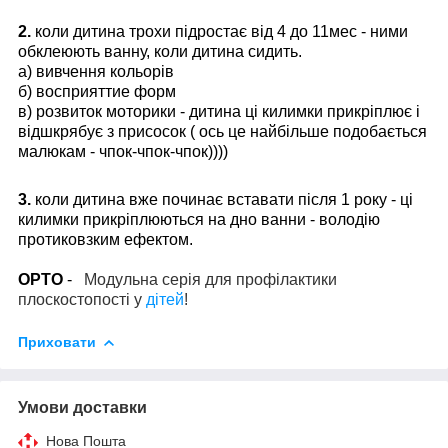
2.
коли дитина трохи підростає від 4 до 11мес - ними
обклеюють ванну, коли дитина сидить.
а) вивчення кольорів
б) восприяттие форм
в) розвиток моторики - дитина ці килимки прикріплює і
відшкрябує з присосок ( ось це найбільше подобається
малюкам - чпок-чпок-чпок))))
3.
коли дитина вже починає вставати після 1 року - ці
килимки прикріплюються на дно ванни - володію
протиковзким ефектом.
ОРТО
-
Модульна серія для профілактики
плоскостопості у
дітей
!
Приховати
Умови доставки
Нова Пошта