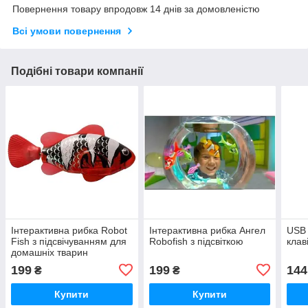
Повернення товару впродовж 14 днів за домовленістю
Всі умови повернення
Подібні товари компанії
Інтерактивна рибка Robot
Інтерактивна рибка Ангел
USB 
Fish з підсвічуванням для
Robofish з підсвіткою
клав
домашніх тварин
199
199
144
₴
₴
Купити
Купити