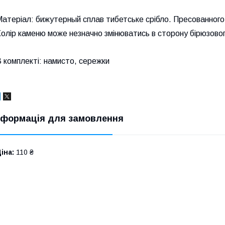
Матеріал: бижутерный сплав тибетське срібло.
Пресованного
олір каменю може незначно змінюватись в сторону бірюзовог
 комплекті: намисто, сережки
нформація для замовлення
іна:
110 ₴