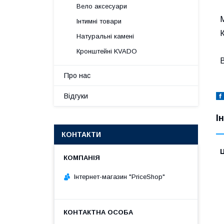
Вело аксесуари
Інтимні товари
К
Натуральні камені
Кронштейні KVADO
В
Про нас
Відгуки
І
КОНТАКТИ
Ц
Інтернет-магазин "PriceShop"