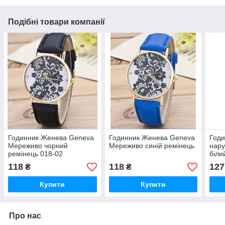
Подібні товари компанії
Годинник Женева Geneva
Годинник Женева Geneva
Годи
Мереживо чорний
Мереживо синій ремінець
нару
ремінець 018-02
біли
118
118
127
₴
₴
Купити
Купити
Про нас