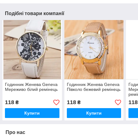
Подібні товари компанії
Годинник Женева Geneva
Годинник Женева Geneva
Год
Мереживо білий ремінець
Півколо бежевий ремінець
Мер
ремі
118
118
118
₴
₴
Купити
Купити
Про нас