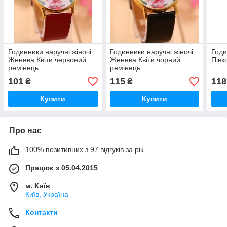
Годинники наручні жіночі
Годинники наручні жіночі
Год
Женева Квіти червоний
Женева Квіти чорний
Півк
ремінець
ремінець
101
115
118
₴
₴
Купити
Купити
Про нас
100% позитивних з 97 відгуків за рік
Працює з 05.04.2015
м. Київ
Київ, Україна
Контакти