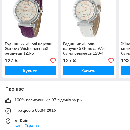
Годинники жіночі наручні
Годинник жіночий
Жіно
Geneva Wish сливовий
наручний Geneva Wish
силі
ремінець 129-5
білий ремінець 129-4
біли
127
127
132
₴
₴
Купити
Купити
Про нас
100% позитивних з 97 відгуків за рік
Працює з 05.04.2015
м. Київ
Київ, Україна