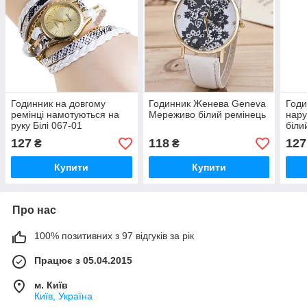
Годинник на довгому
Годинник Женева Geneva
Годи
ремінці намотуються на
Мереживо білий ремінець
нару
руку Білі 067-01
біли
127
118
127
₴
₴
Купити
Купити
Про нас
100% позитивних з 97 відгуків за рік
Працює з 05.04.2015
м. Київ
Київ, Україна