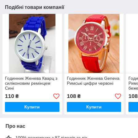
Подібні товари компанії
Годинник Женева Кварц з
Годинник Женева Geneva
Год
силіконовим ремінцем
Римські цифри червоні
Римс
Сині
беже
110
108
108
₴
₴
Купити
Купити
Про нас
100% позитивних з 97 відгуків за рік