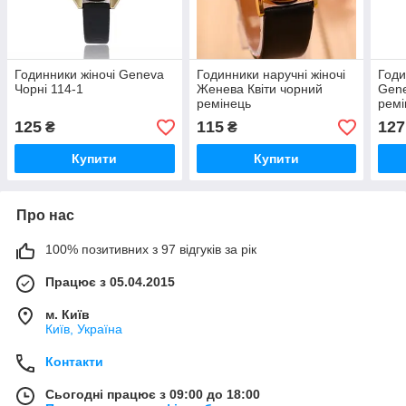
Годинники жіночі Geneva
Годинники наручні жіночі
Годи
Чорні 114-1
Женева Квіти чорний
Gene
ремінець
ремі
125
115
127
₴
₴
Купити
Купити
Про нас
100% позитивних з 97 відгуків за рік
Працює з 05.04.2015
м. Київ
Київ, Україна
Контакти
Сьогодні працює з 09:00 до 18:00