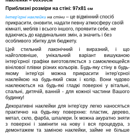
Приблизні розміри на стіні: 97x81
см
– це відмінний спосіб
Інтер'єрні наклейки
на стіни
прикрасити, оновити, надати певну атмосферу своїй
кімнаті, меблів і всього іншого, проявити себе, не
вдаючись до кардинальних змін, а значить і без
особливого збитку для бюджету.
Цей стильний лаконічний і виразний, і що
найголовніше, унікальний варіант вишуканою
інтер'єрної графіки виготовляється з самоклеющейся
вінілової плівки різних кольорів. Будь-яку стіну в будь-
якому інтер'єрі можна прикрасити інтер'єрної
наклейкою на будь-який смак і колір. Вони чудово
наклеюються на будь-які гладкі поверхні у вітальні,
спальні, дитячій, ванній - для кожної частини Вашого
будинку!
Декоративні наклейки для інтер'єру легко наносяться
практично на будь-яку поверхню: пластик, дерево,
метал, скло, фарба, шпалери. Їх можна акуратно зняти
з поверхні і замінити на нову і вся процедура, з
демонтажем та заміною наклейки, займе не більше