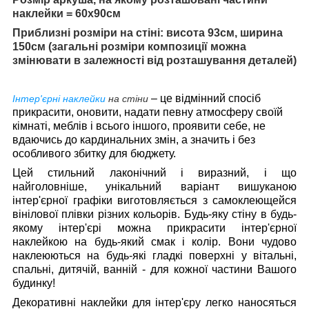
наклейки = 60х90см
Приблизні розміри на стіні: висота 93см, ширина
150см (загальні розміри композиції можна
змінювати в залежності від розташування деталей)
– це відмінний спосіб
Інтер'єрні наклейки
на стіни
прикрасити, оновити, надати певну атмосферу своїй
кімнаті, меблів і всього іншого, проявити себе, не
вдаючись до кардинальних змін, а значить і без
особливого збитку для бюджету.
Цей стильний лаконічний і виразний, і що
найголовніше, унікальний варіант вишуканою
інтер'єрної графіки виготовляється з самоклеющейся
вінілової плівки різних кольорів. Будь-яку стіну в будь-
якому інтер'єрі можна прикрасити інтер'єрної
наклейкою на будь-який смак і колір. Вони чудово
наклеюються на будь-які гладкі поверхні у вітальні,
спальні, дитячій, ванній - для кожної частини Вашого
будинку!
Декоративні наклейки для інтер'єру легко наносяться