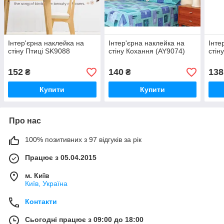
Інтер'єрна наклейка на
Інтер'єрна наклейка на
Інте
стіну Птиці SK9088
стіну Кохання (AY9074)
стін
152
140
138
₴
₴
Купити
Купити
Про нас
100% позитивних з 97 відгуків за рік
Працює з 05.04.2015
м. Київ
Київ, Україна
Контакти
Сьогодні працює з 09:00 до 18:00