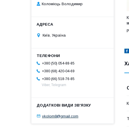
Коломієць Володимир
К
м
Р
Київ, Україна
Х
+380 (50) 054-88-85
+380 (68) 420-04-69
+380 (66) 518-76-85
Viber, Telegram
К
vkolom8@gmail.com
Т