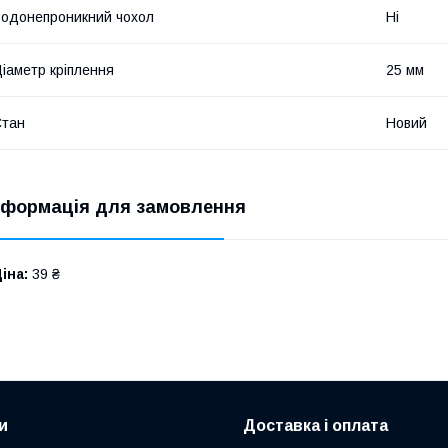
одонепроникний чохол
Ні
іаметр кріплення
25 мм
Стан
Новий
нформація для замовлення
іна:
39 ₴
и
Доставка і оплата