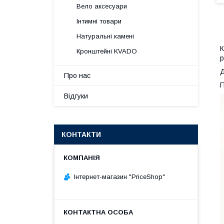
Вело аксесуари
Інтимні товари
Натуральні камені
К
Кронштейні KVADO
p
Д
Про нас
П
Відгуки
КОНТАКТИ
Інтернет-магазин "PriceShop"