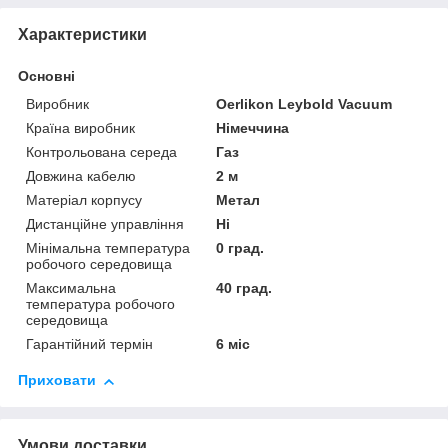
Характеристики
Основні
Виробник
Oerlikon Leybold Vacuum
Країна виробник
Німеччина
Контрольована середа
Газ
Довжина кабелю
2 м
Матеріал корпусу
Метал
Дистанційне управління
Ні
Мінімальна температура
0 град.
робочого середовища
Максимальна
40 град.
температура робочого
середовища
Гарантійний термін
6 міс
Приховати
Умови доставки