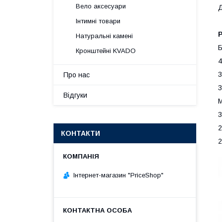
Вело аксесуари
Д
Інтимні товари
Р
Натуральні камені
Б
Кронштейні KVADO
4
3
Про нас
3
Відгуки
М
3
2
КОНТАКТИ
2
Інтернет-магазин "PriceShop"