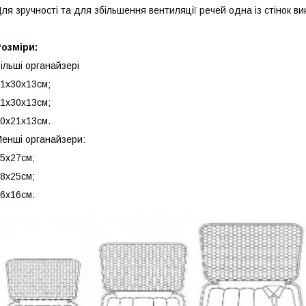
ля зручності та для збільшення вентиляції речей одна із стінок ви
озміри:
ільші органайзері
1x30x13см;
1х30х13см;
0х21х13см.
енші органайзери:
5х27см;
8х25см;
6х16см.