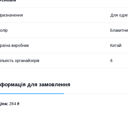
ризначення
Для одяг
олір
Блакитн
раїна виробник
Китай
ількість органайзерів
6
нформація для замовлення
іна:
284 ₴