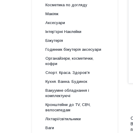
Косметика по догляду
Макіяж
Аксесуари
Інтер'єрні Наклейки
Біжутерія
Годинник біжутерія аксесуари
Органайзери, косметички,
кофри
Спорт. Краса. Здоров'я
Кухня. Ванна. Будинок
Вакуумне обладнання і
комплектуючі
Кронштейни до TV, СВЧ,
велосипедам
О
Ліхтарі/світильники
В
Ваги
п