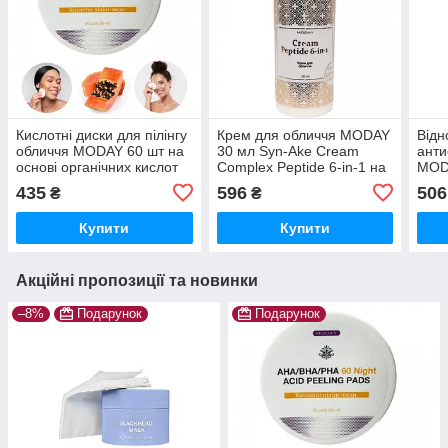
Кислотні диски для пілінгу
Крем для обличчя MODAY
Відн
обличчя MODAY 60 шт на
30 мл Syn-Ake Cream
анти
основі органічних кислот
Complex Peptide 6-in-1 на
MODA
основі 5 видів пептиду та
FAC
435
596
506
₴
₴
Syn-Ake / антивіковий
ліфтинговий /
Купити
Купити
Акційні пропозиції та новинки
–8%
Подарунок
Подарунок