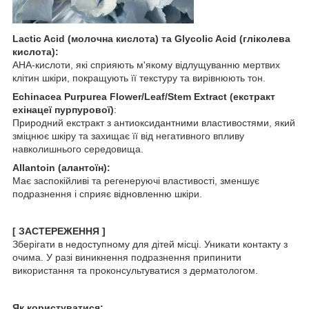
Lactic Acid (молочна кислота) та Glycolic Acid (гліколева
кислота):
АНА-кислоти, які сприяють м'якому відлущуванню мертвих
клітин шкіри, покращують її текстуру та вирівнюють тон.
Echinacea Purpurea Flower/Leaf/Stem Extract (екстракт
ехінацеї пурпурової)
:
Природний екстракт з антиоксидантними властивостями, який
зміцнює шкіру та захищає її від негативного впливу
навколишнього середовища.
Allantoin (алантоїн):
Має заспокійливі та регенеруючі властивості, зменшує
подразнення і сприяє відновленню шкіри.
[ ЗАСТЕРЕЖЕННЯ ]
Зберігати в недоступному для дітей місці. Уникати контакту з
очима. У разі виникнення подразнення припинити
використання та проконсультуватися з дерматологом.
Як користуватися: