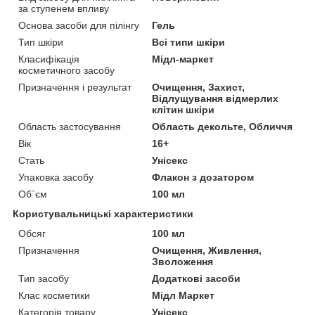
за ступенем впливу
Основа засоби для пілінгу
Гель
Тип шкіри
Всі типи шкіри
Класифікація
Мідл-маркет
косметичного засобу
Призначення і результат
Очищення, Захист,
Відлущування відмерлих
клітин шкіри
Область застосування
Область декольте, Обличчя
Вік
16+
Стать
Унісекс
Упаковка засобу
Флакон з дозатором
Об`єм
100 мл
Користувальницькі характеристики
Обсяг
100 мл
Призначення
Очищення, Живлення,
Зволоження
Тип засобу
Додаткові засоби
Клас косметики
Мідл Маркет
Категорія товару
Унісекс