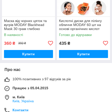
Маска від чорних цяток та
Кислотні диски для пілінгу
вугрів MODAY Blackhead
обличчя MODAY 60 шт на
Mask 30 грам глибоко
основі органічних кислот
очищуюча з екстрактом
В наявності
Готово до відправки
хризантеми та алое
360
435
₴
₴
392 ₴
Купити
Купити
Про нас
100% позитивних з 97 відгуків за рік
Працює з 05.04.2015
м. Київ
Київ, Україна
Контакти