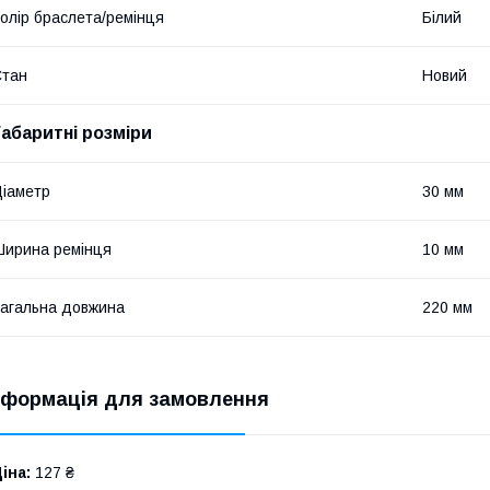
олір браслета/ремінця
Білий
Стан
Новий
Габаритні розміри
іаметр
30 мм
ирина ремінця
10 мм
агальна довжина
220 мм
нформація для замовлення
іна:
127 ₴