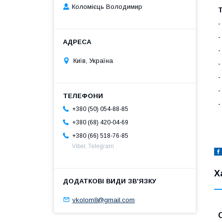
Коломієць Володимир
Т
-
-
-
Київ, Україна
-
-
-
-
+380 (50) 054-88-85
+380 (68) 420-04-69
+380 (66) 518-76-85
Viber, Telegram
Х
vkolom8@gmail.com