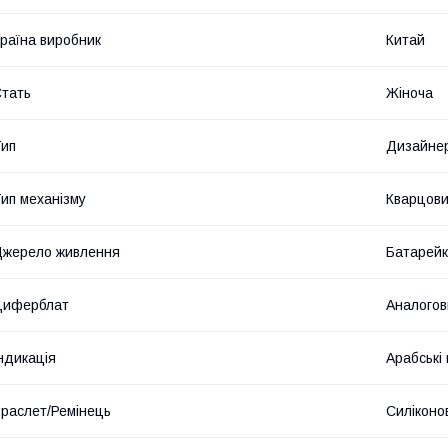
раїна виробник
Китай
тать
Жіноча
ип
Дизайнер
ип механізму
Кварцов
жерело живлення
Батарей
Циферблат
Аналогов
ндикація
Арабські
раслет/Ремінець
Силіконо