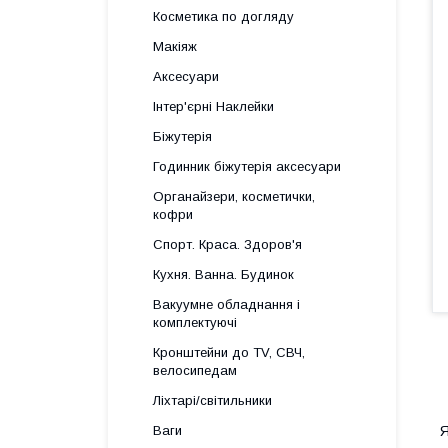
Косметика по догляду
Макіяж
Аксесуари
Інтер'єрні Наклейки
Біжутерія
Годинник біжутерія аксесуари
Органайзери, косметички,
кофри
Спорт. Краса. Здоров'я
Кухня. Ванна. Будинок
Вакуумне обладнання і
комплектуючі
Кронштейни до TV, СВЧ,
велосипедам
Ліхтарі/світильники
Я
Ваги