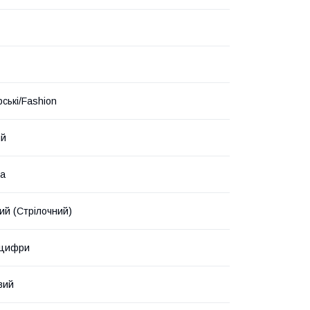
ські/Fashion
ий
ка
ий (Стрілочний)
 цифри
вий